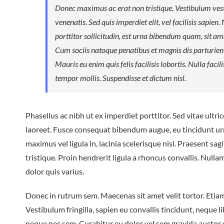
Donec maximus ac erat non tristique. Vestibulum vest
venenatis. Sed quis imperdiet elit, vel facilisis sapien
porttitor sollicitudin, est urna bibendum quam, sit am
Cum sociis natoque penatibus et magnis dis parturien
Mauris eu enim quis felis facilisis lobortis. Nulla facil
tempor mollis. Suspendisse et dictum nisl.
Phasellus ac nibh ut ex imperdiet porttitor. Sed vitae ultr
laoreet. Fusce consequat bibendum augue, eu tincidunt u
maximus vel ligula in, lacinia scelerisque nisl. Praesent sagi
tristique. Proin hendrerit ligula a rhoncus convallis. Nulla
dolor quis varius.
Donec in rutrum sem. Maecenas sit amet velit tortor. Etiam
Vestibulum fringilla, sapien eu convallis tincidunt, neque l
neque nec sem. Curabitur eu dolor vel sem gravida auctor 