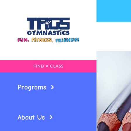
Skip
to
content
FIND A CLASS
Programs
About Us