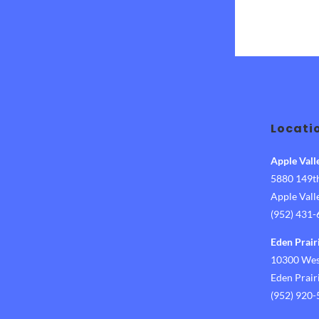
Locati
Apple Vall
5880 149th
Apple Val
(952) 431
Eden Prair
10300 West
Eden Prai
(952) 920