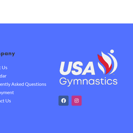
pany
t Us
dar
ently Asked Questions
oyment
ct Us