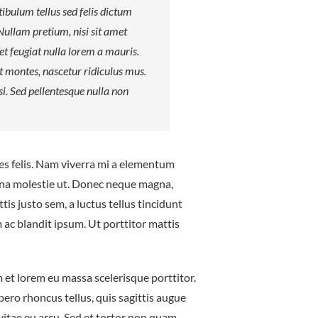
ibulum tellus sed felis dictum
. Nullam pretium, nisi sit amet
et feugiat nulla lorem a mauris.
t montes, nascetur ridiculus mus.
isi. Sed pellentesque nulla non
ices felis. Nam viverra mi a elementum
rna molestie ut. Donec neque magna,
ttis justo sem, a luctus tellus tincidunt
m ac blandit ipsum. Ut porttitor mattis
 et lorem eu massa scelerisque porttitor.
ibero rhoncus tellus, quis sagittis augue
vitae eu arcu. Sed et tortor non quam