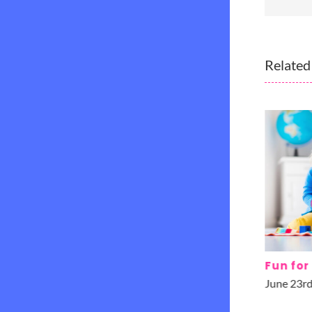
Related
Nativity play enjoyed by kids
Fun for
June 23rd, 2016
|
0 Comments
June 23rd