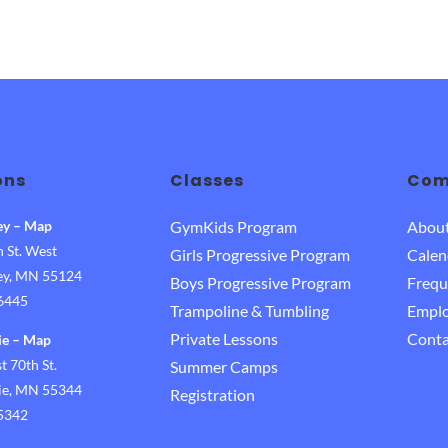
ons
Classes
Com
ey
–
Map
GymKids Program
Abou
 St. West
Girls Progressive Program
Calen
ley, MN 55124
Boys Progressive Program
Frequ
-6445
Trampoline & Tumbling
Empl
Private Lessons
Conta
ie
–
Map
 70th St.
Summer Camps
rie, MN 55344
Registration
-5342