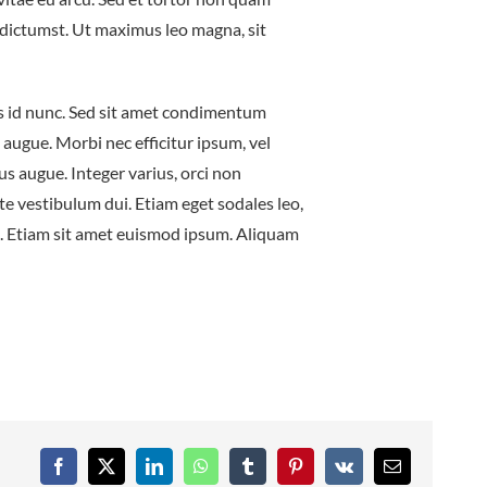
 dictumst. Ut maximus leo magna, sit
s id nunc. Sed sit amet condimentum
m augue. Morbi nec efficitur ipsum, vel
cus augue. Integer varius, orci non
ante vestibulum dui. Etiam eget sodales leo,
us. Etiam sit amet euismod ipsum. Aliquam
Facebook
X
LinkedIn
WhatsApp
Tumblr
Pinterest
Vk
Email